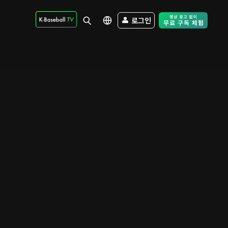
로그인
Free Trial - Sk