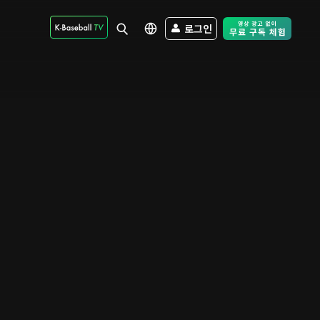
로그인
Free Trial - Sk