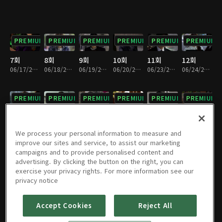
PREMIUM
PREMIUM
PREMIUM
PREMIUM
PREMIUM
PREMIUM
7회
8회
9회
10회
11회
12회
06/17/2025 • 29분
06/18/2025 • 29분
06/19/2025 • 29분
06/20/2025 • 29분
06/23/2025 • 29분
06/24/2025 • 28분
PREMIUM
PREMIUM
PREMIUM
PREMIUM
PREMIUM
PREMIUM
13회
14회
15회
16회
17회
18회
06/25/2025 • 29분
06/26/2025 • 29분
06/27/2025 • 29분
06/30/2025 • 29분
07/01/2025 • 29분
07/02/2025 • 29분
We process your personal information to measure and
improve our sites and service, to assist our marketing
campaigns and to provide personalised content and
PREMIUM
PREMIUM
PREMIUM
PREMIUM
PREMIUM
PREMIUM
advertising. By clicking the button on the right, you can
exercise your privacy rights. For more information see our
19회
20회
21회
22회
23회
24회
privacy notice
07/03/2025 • 29분
07/04/2025 • 29분
07/07/2025 • 29분
07/08/2025 • 29분
07/09/2025 • 29분
07/10/2025 • 29분
Accept Cookies
Reject All
PREMIUM
PREMIUM
PREMIUM
PREMIUM
PREMIUM
PREMIUM