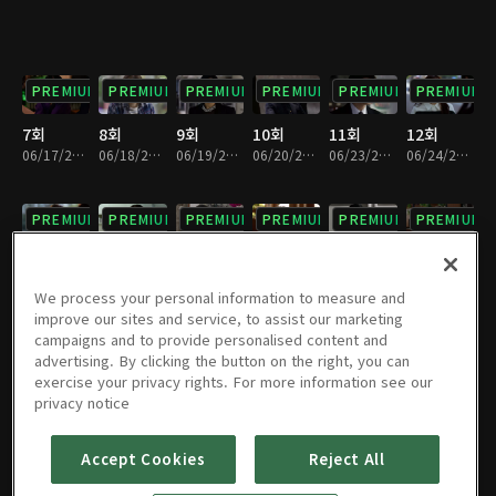
PREMIUM
PREMIUM
PREMIUM
PREMIUM
PREMIUM
PREMIUM
7회
8회
9회
10회
11회
12회
06/17/2025 • 29분
06/18/2025 • 29분
06/19/2025 • 29분
06/20/2025 • 29분
06/23/2025 • 29분
06/24/2025 • 28분
PREMIUM
PREMIUM
PREMIUM
PREMIUM
PREMIUM
PREMIUM
13회
14회
15회
16회
17회
18회
06/25/2025 • 29분
06/26/2025 • 29분
06/27/2025 • 29분
06/30/2025 • 29분
07/01/2025 • 29분
07/02/2025 • 29분
We process your personal information to measure and
improve our sites and service, to assist our marketing
campaigns and to provide personalised content and
PREMIUM
PREMIUM
PREMIUM
PREMIUM
PREMIUM
PREMIUM
advertising. By clicking the button on the right, you can
exercise your privacy rights. For more information see our
19회
20회
21회
22회
23회
24회
privacy notice
07/03/2025 • 29분
07/04/2025 • 29분
07/07/2025 • 29분
07/08/2025 • 29분
07/09/2025 • 29분
07/10/2025 • 29분
Accept Cookies
Reject All
PREMIUM
PREMIUM
PREMIUM
PREMIUM
PREMIUM
PREMIUM