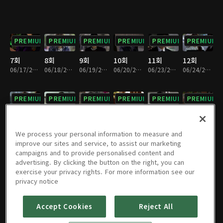
PREMIUM
PREMIUM
PREMIUM
PREMIUM
PREMIUM
PREMIUM
7회
8회
9회
10회
11회
12회
06/17/2025 • 29분
06/18/2025 • 29분
06/19/2025 • 29분
06/20/2025 • 29분
06/23/2025 • 29분
06/24/2025 • 28분
PREMIUM
PREMIUM
PREMIUM
PREMIUM
PREMIUM
PREMIUM
13회
14회
15회
16회
17회
18회
06/25/2025 • 29분
06/26/2025 • 29분
06/27/2025 • 29분
06/30/2025 • 29분
07/01/2025 • 29분
07/02/2025 • 29분
We process your personal information to measure and
improve our sites and service, to assist our marketing
campaigns and to provide personalised content and
PREMIUM
PREMIUM
PREMIUM
PREMIUM
PREMIUM
PREMIUM
advertising. By clicking the button on the right, you can
exercise your privacy rights. For more information see our
19회
20회
21회
22회
23회
24회
privacy notice
07/03/2025 • 29분
07/04/2025 • 29분
07/07/2025 • 29분
07/08/2025 • 29분
07/09/2025 • 29분
07/10/2025 • 29분
Accept Cookies
Reject All
PREMIUM
PREMIUM
PREMIUM
PREMIUM
PREMIUM
PREMIUM