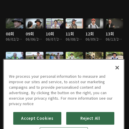
08회
09회
10회
11회
12회
13회
06/02/2022 • 17분
06/06/2022 • 17분
06/07/2022 • 18분
06/08/2022 • 18분
06/09/2022 • 18분
06/13/2022 • 18분
14회
15회
16회
17회
18회
19회
06/14/2022 • 17분
06/15/2022 • 18분
06/16/2022 • 18분
06/20/2022 • 17분
06/21/2022 • 17분
06/22/2022 • 18분
We process your personal information to measure and
improve our sites and service, to assist our marketing
campaigns and to provide personalised content and
advertising. By clicking the button on the right, you can
exercise your privacy rights. For more information see our
20회
21회
22회
23회
24회
25회
privacy notice
06/23/2022 • 18분
06/27/2022 • 17분
06/28/2022 • 17분
06/29/2022 • 16분
06/30/2022 • 16분
07/04/2022 • 17분
Accept Cookies
Reject All