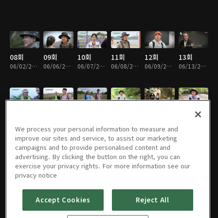
08회
09회
10회
11회
12회
13회
06/02/2022 • 17분
06/06/2022 • 17분
06/07/2022 • 18분
06/08/2022 • 18분
06/09/2022 • 18분
06/13/2022 • 18분
14회
15회
16회
17회
18회
19회
06/14/2022 • 17분
06/15/2022 • 18분
06/16/2022 • 18분
06/20/2022 • 17분
06/21/2022 • 17분
06/22/2022 • 18분
We process your personal information to measure and
improve our sites and service, to assist our marketing
campaigns and to provide personalised content and
advertising. By clicking the button on the right, you can
exercise your privacy rights. For more information see our
20회
21회
22회
23회
24회
25회
privacy notice
06/23/2022 • 18분
06/27/2022 • 17분
06/28/2022 • 17분
06/29/2022 • 16분
06/30/2022 • 16분
07/04/2022 • 17분
Accept Cookies
Reject All