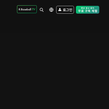
로그인
Free Trial - Sk