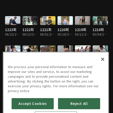
1223회
1222회
1221회
1220회
1219회
1218회
06/22/2026 • 26분
06/15/2026 • 26분
06/01/2026 • 27분
05/18/2026 • 26분
05/11/2026 • 26분
05/04/2026 • 26분
1217회
1216회
1215회
1214회
1213회
1212회
04/27/2026 • 26분
04/20/2026 • 26분
04/13/2026 • 26분
04/06/2026 • 26분
03/30/2026 • 26분
03/16/2026 • 27분
We process your personal information to measure and
improve our sites and service, to assist our marketing
campaigns and to provide personalised content and
advertising. By clicking the button on the right, you can
exercise your privacy rights. For more information see our
1211회
1210회
1209회
1208회
1207회
1206회
privacy notice
03/09/2026 • 26분
02/23/2026 • 26분
02/09/2026 • 26분
02/02/2026 • 26분
01/26/2026 • 26분
01/12/2026 • 26분
Accept Cookies
Reject All