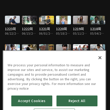
1223회
1222회
1221회
1220회
1219회
1218회
06/22/2026 • 26분
06/15/2026 • 26분
06/01/2026 • 27분
05/18/2026 • 26분
05/11/2026 • 26분
05/04/2026 • 26분
1217회
1216회
1215회
1214회
1213회
1212회
04/27/2026 • 26분
04/20/2026 • 26분
04/13/2026 • 26분
04/06/2026 • 26분
03/30/2026 • 26분
03/16/2026 • 27분
We process your personal information to measure and
improve our sites and service, to assist our marketing
campaigns and to provide personalised content and
advertising. By clicking the button on the right, you can
exercise your privacy rights. For more information see our
1211회
1210회
1209회
1208회
1207회
1206회
privacy notice
03/09/2026 • 26분
02/23/2026 • 26분
02/09/2026 • 26분
02/02/2026 • 26분
01/26/2026 • 26분
01/12/2026 • 26분
Accept Cookies
Reject All