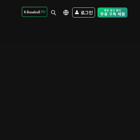
로그인
Free Trial - Sk