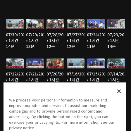
07/30/2026
07/29/2026
07/28/2026
07/27/2026
07/24/2026
07/23/2026
• 1시간
• 1시간
• 1시간
• 1시간
• 1시간
• 1시간
14분
13분
12분
12분
11분
14분
07/22/2026
07/21/2026
07/20/2026
07/16/2026
07/15/2026
07/14/2026
• 1시간
• 1시간
• 1시간
• 1시간
• 1시간
• 1시간
11분
12분
12분
13분
12분
12분
We process your personal information to measure and
improve our sites and service, to assist our marketing
campaigns and to provide personalised content and
07/13/2026
07/10/2026
07/09/2026
07/08/2026
07/07/2026
07/06/2026
advertising. By clicking the button on the right, you can
• 1시간
• 1시간
• 1시간
• 1시간
• 1시간
• 1시간
exercise your privacy rights. For more information see our
10분
12분
12분
12분
13분
11분
privacy notice