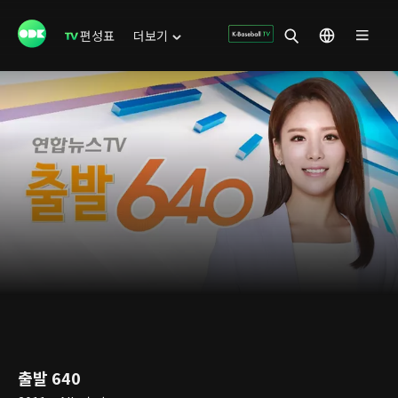
편성표
더보기
출발 640