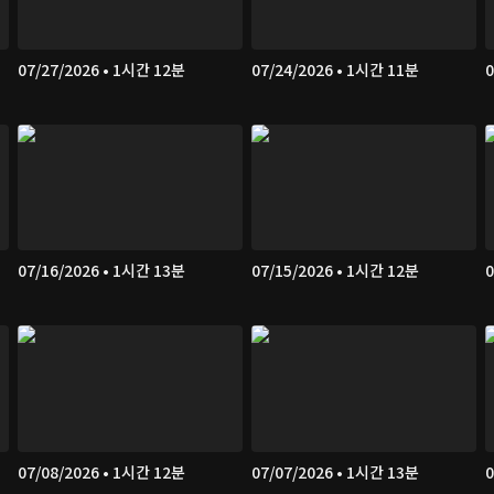
07/27/2026 • 1시간 12분
07/24/2026 • 1시간 11분
0
07/16/2026 • 1시간 13분
07/15/2026 • 1시간 12분
0
07/08/2026 • 1시간 12분
07/07/2026 • 1시간 13분
0