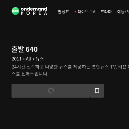
편성표
라이브 TV
드라마
예능/
출발 640
2011 • All • 뉴스
24시간 신속하고 다양한 뉴스를 제공하는 연합뉴스 TV. 바쁜 아침, 빠르고 다양한 뉴
스를 전해드립니다.