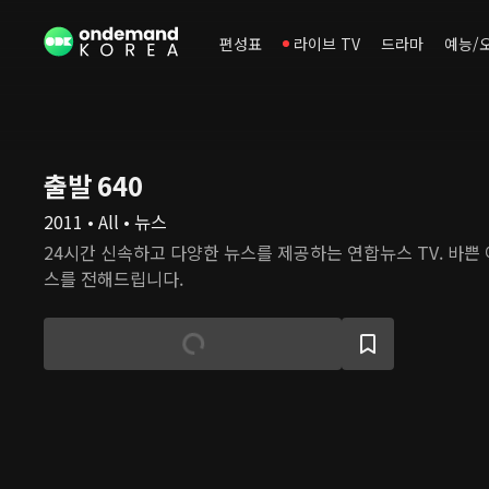
편성표
라이브 TV
드라마
예능/
출발 640
2011 • All • 뉴스
24시간 신속하고 다양한 뉴스를 제공하는 연합뉴스 TV. 바쁜 아침, 빠르고 다양한 뉴
스를 전해드립니다.