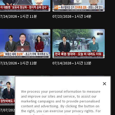
7/24/2026 • 1시간 11분
07/23/2026 • 1시간 14분
7/15/2026 • 1시간 12분
07/14/2026 • 1시간 12분
We process your personal information to measure
and improve our sites and service, to assist our
marketing campaigns and to provide personalised
content and advertising. By clicking the button on
7/07/2026 • 1시간 13분
07/06/2026 • 1시간 11분
the right, you can exercise your privacy rights. For