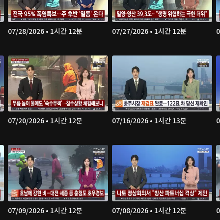
07/28/2026 • 1시간 12분
07/27/2026 • 1시간 12분
0
07/20/2026 • 1시간 12분
07/16/2026 • 1시간 13분
0
07/09/2026 • 1시간 12분
07/08/2026 • 1시간 12분
0