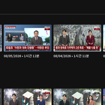
08/05/2026 • 1시간 12분
08/04/2026 • 1시간 11분
0