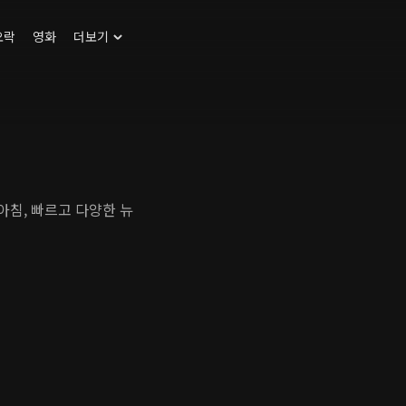
오락
영화
더보기