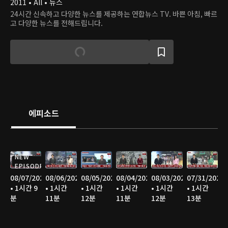
2011 • All • 뉴스
24시간 신속하고 다양한 뉴스를 제공하는 연합뉴스 TV. 바쁜 아침, 빠르
고 다양한 뉴스를 전해드립니다.
에피소드
NEW
EPISODE
08/07/2026
08/06/2026
08/05/2026
08/04/2026
08/03/2026
07/31/2026
• 1시간 9
• 1시간
• 1시간
• 1시간
• 1시간
• 1시간
분
11분
12분
11분
12분
13분