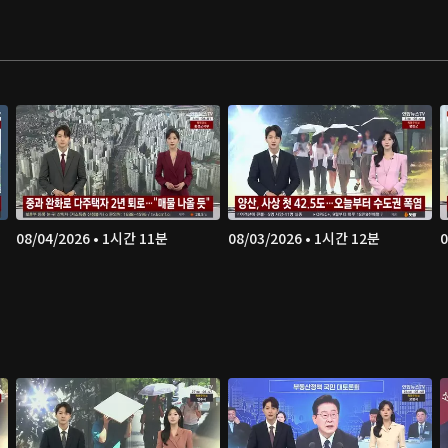
08/04/2026 • 1시간 11분
08/03/2026 • 1시간 12분
0