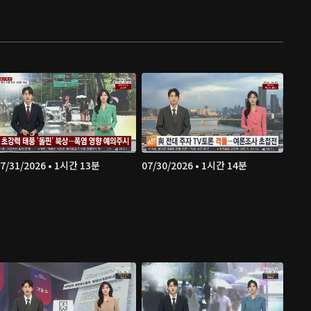
7/31/2026 • 1시간 13분
07/30/2026 • 1시간 14분