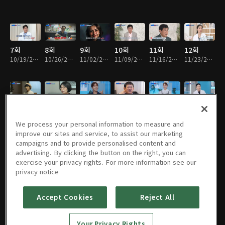
7회
8회
9회
10회
11회
12회
10/19/2024 • 49분
10/26/2024 • 48분
11/02/2024 • 49분
11/09/2024 • 49분
11/16/2024 • 48분
11/23/2024 • 49분
13회
14회
15회
16회
17회
18회
11/30/2024 • 49분
12/07/2024 • 49분
12/14/2024 • 49분
12/21/2024 • 48분
12/28/2024 • 49분
01/04/2025 • 49분
We process your personal information to measure and
improve our sites and service, to assist our marketing
campaigns and to provide personalised content and
advertising. By clicking the button on the right, you can
exercise your privacy rights. For more information see our
19회
20회
21회
22회
23회
24회
privacy notice
01/11/2025 • 49분
01/18/2025 • 48분
02/01/2025 • 49분
02/08/2025 • 49분
02/15/2025 • 49분
02/22/2025 • 49분
Accept Cookies
Reject All
25회
26회
27회
28회
29회
30회
Your Privacy Rights