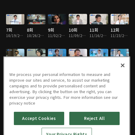
7회
8회
9회
10회
11회
12회
10/19/2024 • 49분
10/26/2024 • 48분
11/02/2024 • 49분
11/09/2024 • 49분
11/16/2024 • 48분
11/23/2024 • 49분
13회
14회
15회
16회
17회
18회
11/30/2024 • 49분
12/07/2024 • 49분
12/14/2024 • 49분
12/21/2024 • 48분
12/28/2024 • 49분
01/04/2025 • 49분
We process your personal information to measure and
improve our sites and service, to assist our marketing
campaigns and to provide personalised content and
advertising. By clicking the button on the right, you can
exercise your privacy rights. For more information see our
19회
20회
21회
22회
23회
24회
privacy notice
01/11/2025 • 49분
01/18/2025 • 48분
02/01/2025 • 49분
02/08/2025 • 49분
02/15/2025 • 49분
02/22/2025 • 49분
Accept Cookies
Reject All
25회
26회
27회
28회
29회
30회
Your Privacy Rights