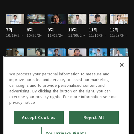
7회
8회
9회
10회
11회
12회
10/19/2024 • 49분
10/26/2024 • 48분
11/02/2024 • 49분
11/09/2024 • 49분
11/16/2024 • 48분
11/23/2024 • 49분
13회
14회
15회
16회
17회
18회
11/30/2024 • 49분
12/07/2024 • 49분
12/14/2024 • 49분
12/21/2024 • 48분
12/28/2024 • 49분
01/04/2025 • 49분
We process your personal information to measure and
improve our sites and service, to assist our marketing
campaigns and to provide personalised content and
advertising. By clicking the button on the right, you can
exercise your privacy rights. For more information see our
19회
20회
21회
22회
23회
24회
privacy notice
01/11/2025 • 49분
01/18/2025 • 48분
02/01/2025 • 49분
02/08/2025 • 49분
02/15/2025 • 49분
02/22/2025 • 49분
Accept Cookies
Reject All
25회
26회
27회
28회
29회
30회
Your Privacy Rights