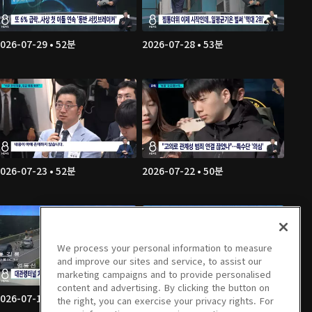
026-07-29 • 52분
2026-07-28 • 53분
026-07-23 • 52분
2026-07-22 • 50분
We process your personal information to measure
and improve our sites and service, to assist our
marketing campaigns and to provide personalised
content and advertising. By clicking the button on
026-07-17 • 48분
2026-07-16 • 46분
the right, you can exercise your privacy rights. For