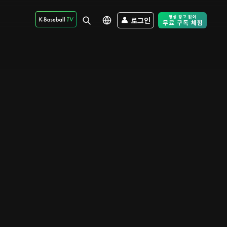
로그인
Free Trial - Sk