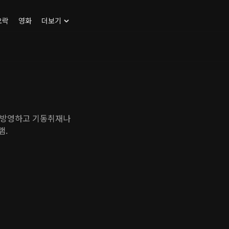
오락
영화
더보기
 방영하고 기동취재나
램.