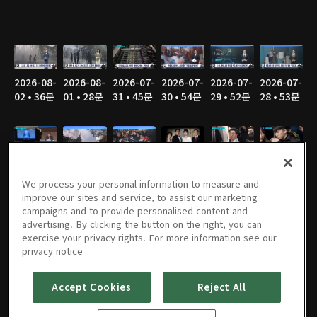
2026-08-
2026-08-
2026-07-
2026-07-
2026-07-
2026-07-
02 • 36분
01 • 28분
31 • 45분
30 • 54분
29 • 52분
28 • 53분
2026-07-
2026-07-
2026-07-
2026-07-
2026-07-
2026-07-
27 • 51분
26 • 35분
25 • 28분
24 • 44분
23 • 52분
22 • 50분
We process your personal information to measure and
improve our sites and service, to assist our marketing
campaigns and to provide personalised content and
advertising. By clicking the button on the right, you can
exercise your privacy rights. For more information see our
2026-07-
2026-07-
2026-07-
2026-07-
2026-07-
2026-07-
privacy notice
21 • 50분
20 • 43분
19 • 32분
18 • 26분
17 • 48분
16 • 46분
Accept Cookies
Reject All