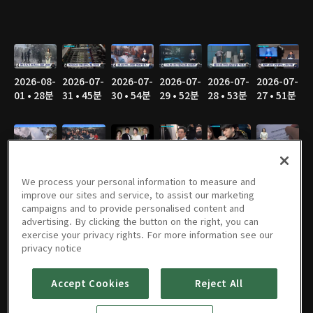
2026-08-
2026-07-
2026-07-
2026-07-
2026-07-
2026-07-
01 • 28분
31 • 45분
30 • 54분
29 • 52분
28 • 53분
27 • 51분
2026-07-
2026-07-
2026-07-
2026-07-
2026-07-
2026-07-
26 • 35분
25 • 28분
24 • 44분
23 • 52분
22 • 50분
21 • 50분
We process your personal information to measure and
improve our sites and service, to assist our marketing
campaigns and to provide personalised content and
advertising. By clicking the button on the right, you can
exercise your privacy rights. For more information see our
2026-07-
2026-07-
2026-07-
2026-07-
2026-07-
2026-07-
privacy notice
20 • 43분
19 • 32분
18 • 26분
17 • 48분
16 • 46분
15 • 48분
Accept Cookies
Reject All