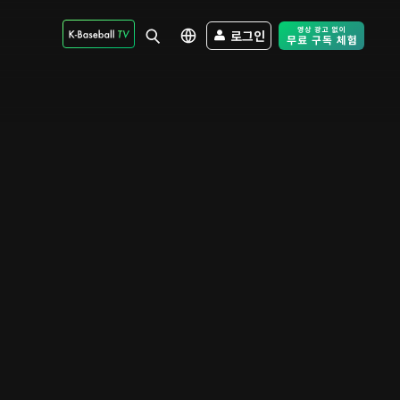
로그인
Free Trial - Sk