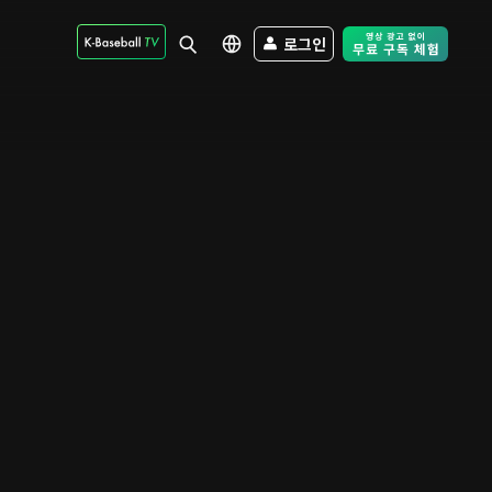
로그인
Free Trial - Sk