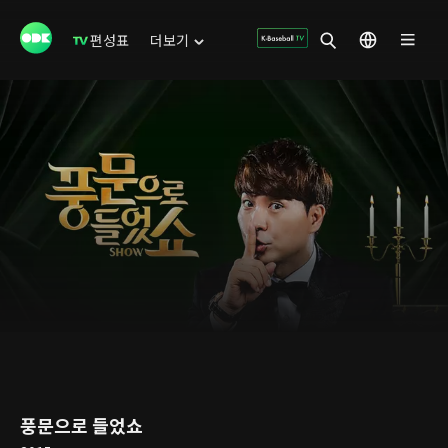
편성표
더보기
풍문으로 들었쇼