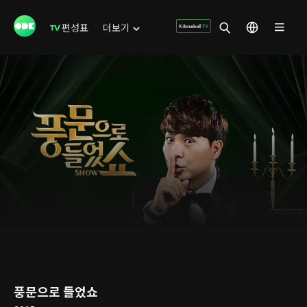
편성표
더보기
풍문으로 들었쇼