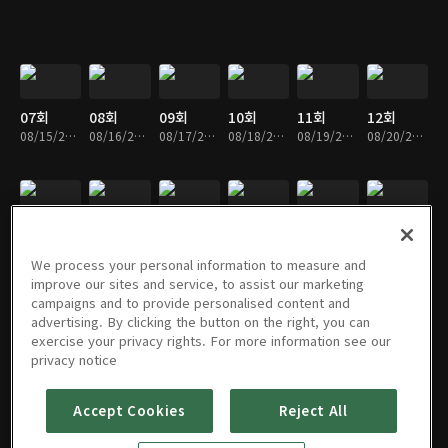
07회
08회
09회
10회
11회
12회
08/15/2021 • 30분
08/16/2021 • 27분
08/17/2021 • 29분
08/18/2021 • 27분
08/19/2021 • 27분
08/20/2021 • 27분
13회
14회
15회
16회
17회
18회
08/21/2021 • 29분
08/22/2021 • 29분
08/23/2021 • 29분
08/24/2021 • 29분
08/25/2021 • 26분
08/26/2021 • 29분
We process your personal information to measure and
improve our sites and service, to assist our marketing
campaigns and to provide personalised content and
advertising. By clicking the button on the right, you can
exercise your privacy rights. For more information see our
19회
20회
21회
22회
23회
24회
privacy notice
08/27/2021 • 27분
08/28/2021 • 26분
08/29/2021 • 29분
08/30/2021 • 34분
08/31/2021 • 33분
09/01/2021 • 35분
Accept Cookies
Reject All