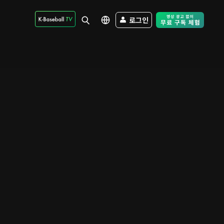
로그인
Free Trial - Sk