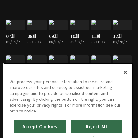
07회
08회
09회
10회
11회
12회
08/15/2021 • 30분
08/16/2021 • 27분
08/17/2021 • 29분
08/18/2021 • 27분
08/19/2021 • 27분
08/20/2021 • 27분
13회
14회
15회
16회
17회
18회
08/21/2021 • 29분
08/22/2021 • 29분
08/23/2021 • 29분
08/24/2021 • 29분
08/25/2021 • 26분
08/26/2021 • 29분
We process your personal information to measure and
improve our sites and service, to assist our marketing
campaigns and to provide personalised content and
advertising. By clicking the button on the right, you can
exercise your privacy rights. For more information see our
19회
20회
21회
22회
23회
24회
privacy notice
08/27/2021 • 27분
08/28/2021 • 26분
08/29/2021 • 29분
08/30/2021 • 34분
08/31/2021 • 33분
09/01/2021 • 35분
Accept Cookies
Reject All