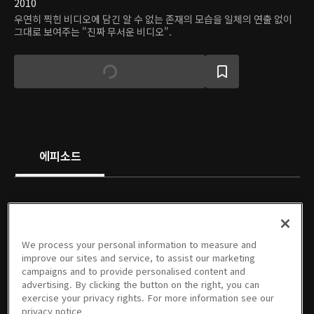
2010
우연히 찍힌 비디오에 담긴 알 수 없는 존재의 모습을 일체의 연출 없이
그대로 보여주는 "진짜 무서운 비디오".
에피소드
We process your personal information to measure and
01회
02회
03회
04회
05회
06회
improve our sites and service, to assist our marketing
07/24/2010 • 45분
07/31/2010 • 45분
08/07/2010 • 46분
08/14/2010 • 45분
08/21/2010 • 45분
08/28/2010 • 45분
campaigns and to provide personalised content and
advertising. By clicking the button on the right, you can
exercise your privacy rights. For more information see our
privacy notice