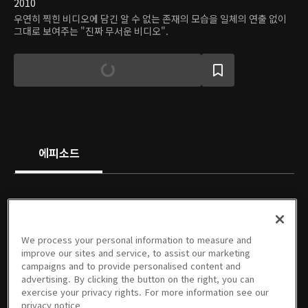
2010
우연히 찍힌 비디오에 담긴 알 수 없는 존재의 모습을 일체의 연출 없이
그대로 보여주는 "진짜 무서운 비디오".
에피소드
We process your personal information to measure and
01회
02회
03회
04회
05회
06회
improve our sites and service, to assist our marketing
07/24/2010 • 45분
07/31/2010 • 45분
08/07/2010 • 46분
08/14/2010 • 45분
08/21/2010 • 45분
08/28/2010 • 45분
campaigns and to provide personalised content and
advertising. By clicking the button on the right, you can
exercise your privacy rights. For more information see our
privacy notice