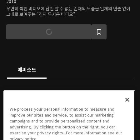
2010
우연히 찍힌 비디오에 담긴 알 수 없는 존재의 모습을 일체의 연출 없이
그대로 보여주는 "진짜 무서운 비디오".
에피소드
We process your personal information to measure and
01회
02회
03회
04회
05회
06회
improve our sites and service, to assist our marketing
07/24/2010 • 45분
07/31/2010 • 45분
08/07/2010 • 46분
08/14/2010 • 45분
08/21/2010 • 45분
08/28/2010 • 45분
campaigns and to provide personalised content and
advertising. By clicking the button on the right, you can
exercise your privacy rights. For more information see our
privacy notice