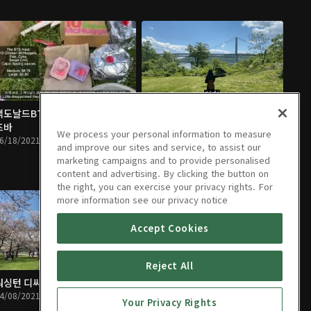
맥도날드BTS세트,리틀아일랜드,재
시트콤같은 나의 뉴욕 일상 주말여
즈바
행기
We process your personal information to measure
6/18/2021 • 12분
06/06/2021 • 11분
and improve our sites and service, to assist our
marketing campaigns and to provide personalised
content and advertising. By clicking the button on
the right, you can exercise your privacy rights. For
more information see our privacy notice
Accept Cookies
Reject All
워싱턴 디씨 벚꽃놀이 주말여행
월요일 타임스퀘어 출근길 브이로그
4/08/2021 • 17분
03/23/2021 • 6분
Your Privacy Rights