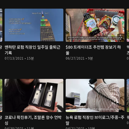
장
맨하탄 로펌 직장인 일주일 출퇴근
$80 트레이더조 추천템 장보기 하
기록
울
07/13/2021 • 15분
06/27/2021 • 9분
0
장
코로나 확진후기, 조말론 향수 언박
뉴욕 로펌 직장인 브이로그/주중~주
싱
말
0
04/30/2021 • 11분
04/21/2021 • 10분