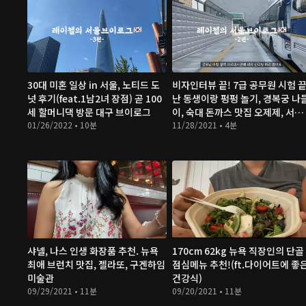
30대 미혼 일상 in 서울, 노티드 도
비자인터뷰 끝! 7급 공무원 시험 
넛 후기(feat.1남2녀 장점) 곧 100
난 동생이랑 펑펑 놀기, 경복궁 나
세 할머니댁 방문 대구 브이로그
이, 숙대 돈까스 맛집 오제제, 서촌
01/26/2022 • 10분
칸다소바
11/28/2021 • 4분
샤넬, 나스 인생 화장품 추천. 뉴욕
170cm 62kg 뉴욕 직장인의 단골
최애 브런치 맛집, 젤라또, 구겐하임
점심메뉴 추천!(ft.다이어트에 좋
미술관
건강식)
09/29/2021 • 11분
09/20/2021 • 11분