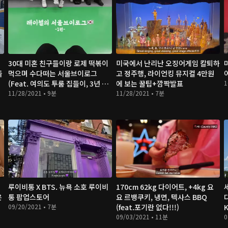
끝
30대 미혼 친구들이랑 로제 떡볶이
미국에서 난리난 오징어게임 칼퇴하
들
먹으며 수다떠는 서울브이로그
고 정주행, 라이언킹 뮤지컬 4만원
(Feat. 여의도 투룸 집들이, 3년 만
에 보는 꿀팁+깜짝발표
1
의 한국 방문, 엽떡)
11/28/2021 • 9분
11/28/2021 • 7분
루이비통 X BTS. 뉴욕 소호 루이비
170cm 62kg 다이어트, +4kg 요
은
통 팝업스토어
요 르뱅쿠키, 냉면, 텍사스 BBQ
09/20/2021 • 7분
(feat.포기란 없다!!!)
K
09/03/2021 • 11분
0