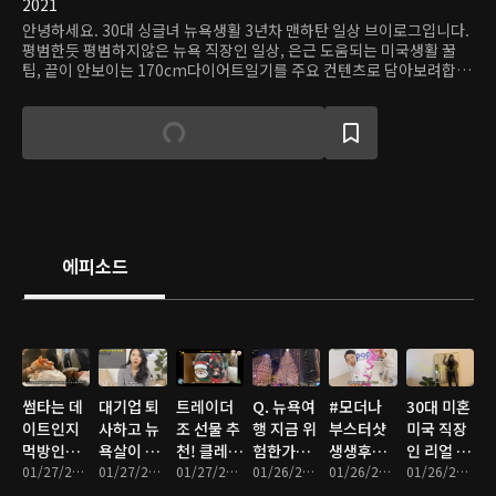
2021
안녕하세요. 30대 싱글녀 뉴욕생활 3년차 맨하탄 일상 브이로그입니다.
평범한듯 평범하지않은 뉴욕 직장인 일상, 은근 도움되는 미국생활 꿀
팁, 끝이 안보이는 170cm다이어트일기를 주요 컨텐츠로 담아보려합니
다. 시청해주셔서 감사합니다.
에피소드
썸타는 데
대기업 퇴
트레이더
Q. 뉴욕여
#모더나
30대 미혼
이트인지
사하고 뉴
조 선물 추
행 지금 위
부스터샷
미국 직장
먹방인지
욕살이 하
천! 클레이
험한가요?
생생후기,
인 리얼 일
헷갈리는
01/27/2022 • 9분
게된 썰,
01/27/2022 • 16분
밍 첫도전,
01/27/2022 • 11분
역대급 화
01/26/2022 • 4분
백신 1,2
01/26/2022 • 9분
상 브이로
01/26/2022 • 12분
뉴욕 브이
해외취업
#급찐급빠
려한 #뉴
차 부작용
그, 뉴욕-