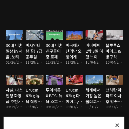
로그 (ft.
을 고민하
2kg 감량,
욕 #크리
으로 힘들
한국 3주
미국인 썸
시는 분들
뉴욕 로펌
스마스
었…..
먹방 휴가
남)
께
직장인 일
2021
후 몸무게
상 브이로
변화
그,
170cm 다
이어트
30대 미혼
비자인터
30대 미혼
미국에서
마이애미
블루투스
일상 in 서
뷰 끝! 7급
친구들이
난리난 오
2박 3일 여
마이크 &
울, 노티드
공무원 시
랑 로제 떡
징어게임
행 브이로
방구석 노
도넛 후기
01/26/2022 • 10분
험 끝난 동
11/28/2021 • 4분
볶이 먹으
11/28/2021 • 9분
칼퇴하고
11/28/2021 • 7분
그, 악어투
10/04/2021 • 10분
래방, 뉴욕
10/04/2021 • 9분
(feat.1남
생이랑 펑
며 수다떠
정주행, 라
어, 사우스
브런치 맛
2녀 장점)
펑 놀기,
는 서울브
이언킹 뮤
비치, 마이
집 추천
곧 100세
경복궁 나
이로그
지컬 4만
애미맛집
할머니댁
들이, 숙대
(Feat. 여
원에 보는
샤넬, 나스
170cm
루이비통
170cm
세계에서
맨하탄 아
방문 대구
돈까스 맛
의도 투룸
꿀팁+깜짝
인생 화장
62kg 뉴
X BTS. 뉴
62kg 다
가장 높은
파트 이사
브이로그
집 오제제,
집들이, 3
발표
품 추천.
욕 직장인
욕 소호 루
이어트,
롤러코스
후 방꾸미
서촌 칸다
년 만의 한
뉴욕 최애
09/29/2021 • 11분
의 단골 점
09/20/2021 • 11분
이비통 팝
09/20/2021 • 7분
+4kg 요
09/03/2021 • 11분
터 킹다카
08/31/2021 • 8분
기, 무조건
08/23/2021 • 12분
소바
국 방문,
브런치 맛
심메뉴 추
업스토어
요 르뱅쿠
탑승후기,
사야하는
엽떡)
집, 젤라
천!(ft.다
키, 냉면,
뉴저지 식
이케아 인
또, 구겐하
이어트에
텍사스
스플래그
테리어 생