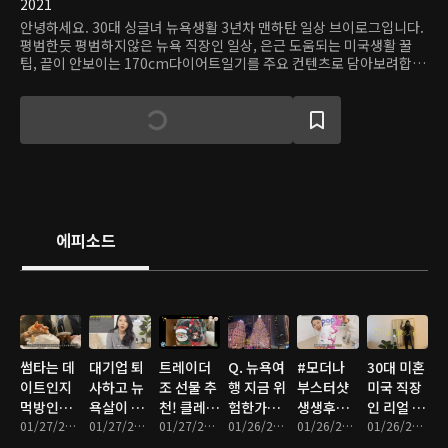
2021
안녕하세요. 30대 싱글녀 뉴욕생활 3년차 맨하탄 일상 브이로그입니다.
평범한듯 평범하지않은 뉴욕 직장인 일상, 은근 도움되는 미국생활 꿀
팁, 끝이 안보이는 170cm다이어트일기를 주요 컨텐츠로 담아보려합니
다. 시청해주셔서 감사합니다.
에피소드
썸타는 데
대기업 퇴
트레이더
Q. 뉴욕여
#모더나
30대 미혼
이트인지
사하고 뉴
조 선물 추
행 지금 위
부스터샷
미국 직장
먹방인지
욕살이 하
천! 클레이
험한가요?
생생후기,
인 리얼 일
헷갈리는
01/27/2022 • 9분
게된 썰,
01/27/2022 • 16분
밍 첫도전,
01/27/2022 • 11분
역대급 화
01/26/2022 • 4분
백신 1,2
01/26/2022 • 9분
상 브이로
01/26/2022 • 12분
뉴욕 브이
해외취업
#급찐급빠
려한 #뉴
차 부작용
그, 뉴욕-