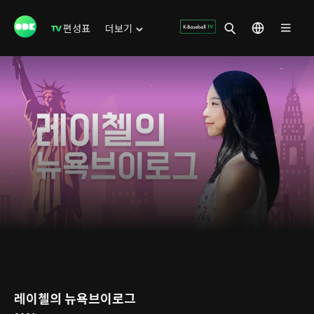
편성표
더보기
레이첼의 뉴욕브이로그