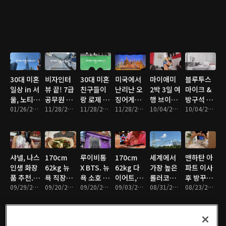
로그 (ft.
을 고민하
2kg 감량,
욕 #크리
으로 힘들
한국 3주
미국인 썸
시는 분들
뉴욕 로펌
스마스
었…..
먹방 휴가
남)
께
직장인 일
2021
후 몸무게
상 브이로
변화
그,
170cm 다
이어트
30대 미혼
비자인터
30대 미혼
미국에서
마이애미
블루투스
일상 in 서
뷰 끝! 7급
친구들이
난리난 오
2박 3일 여
마이크 &
울, 노티드
공무원 시
랑 로제 떡
징어게임
행 브이로
방구석 노
도넛 후기
01/26/2022 • 10분
험 끝난 동
11/28/2021 • 4분
볶이 먹으
11/28/2021 • 9분
칼퇴하고
11/28/2021 • 7분
그, 악어투
10/04/2021 • 10분
래방, 뉴욕
10/04/2021 • 9분
(feat.1남
생이랑 펑
며 수다떠
정주행, 라
어, 사우스
브런치 맛
2녀 장점)
펑 놀기,
는 서울브
이언킹 뮤
비치, 마이
집 추천
곧 100세
경복궁 나
이로그
지컬 4만
애미맛집
할머니댁
들이, 숙대
(Feat. 여
원에 보는
샤넬, 나스
170cm
루이비통
170cm
세계에서
맨하탄 아
방문 대구
돈까스 맛
의도 투룸
꿀팁+깜짝
인생 화장
62kg 뉴
X BTS. 뉴
62kg 다
가장 높은
파트 이사
브이로그
집 오제제,
집들이, 3
발표
품 추천.
욕 직장인
욕 소호 루
이어트,
롤러코스
후 방꾸미
서촌 칸다
년 만의 한
뉴욕 최애
09/29/2021 • 11분
의 단골 점
09/20/2021 • 11분
이비통 팝
09/20/2021 • 7분
+4kg 요
09/03/2021 • 11분
터 킹다카
08/31/2021 • 8분
기, 무조건
08/23/2021 • 12분
소바
국 방문,
브런치 맛
심메뉴 추
업스토어
요 르뱅쿠
탑승후기,
사야하는
엽떡)
집, 젤라
천!(ft.다
키, 냉면,
뉴저지 식
이케아 인
또, 구겐하
이어트에
텍사스
스플래그
테리어 생