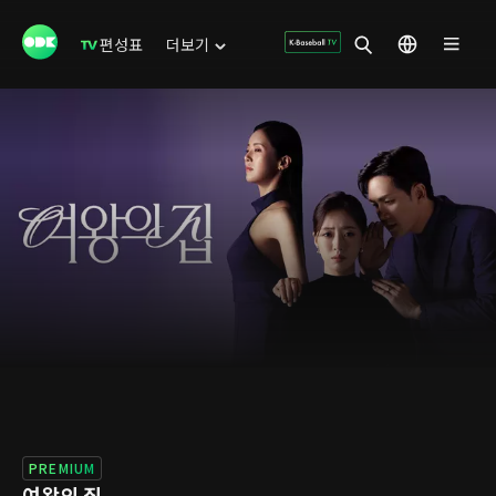
편성표
더보기
PREMIUM
여왕의 집