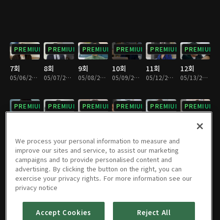
PREMIUM
PREMIUM
PREMIUM
PREMIUM
PREMIUM
PREMIUM
7회
8회
9회
10회
11회
12회
05/06/2025 • 34분
05/07/2025 • 35분
05/08/2025 • 36분
05/09/2025 • 35분
05/12/2025 • 35분
05/13/2025 • 35분
PREMIUM
PREMIUM
PREMIUM
PREMIUM
PREMIUM
PREMIUM
13회
14회
15회
16회
17회
18회
05/14/2025 • 35분
05/15/2025 • 35분
05/16/2025 • 34분
05/19/2025 • 34분
05/20/2025 • 35분
05/21/2025 • 36분
We process your personal information to measure and
improve our sites and service, to assist our marketing
campaigns and to provide personalised content and
PREMIUM
PREMIUM
PREMIUM
PREMIUM
PREMIUM
PREMIUM
advertising. By clicking the button on the right, you can
exercise your privacy rights. For more information see our
19회
20회
21회
22회
23회
24회
privacy notice
05/22/2025 • 36분
05/23/2025 • 35분
05/26/2025 • 34분
05/27/2025 • 35분
05/28/2025 • 34분
05/29/2025 • 34분
Accept Cookies
Reject All
PREMIUM
PREMIUM
PREMIUM
PREMIUM
PREMIUM
PREMIUM