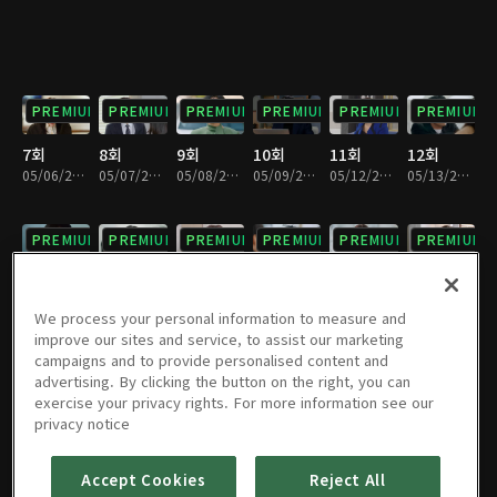
PREMIUM
PREMIUM
PREMIUM
PREMIUM
PREMIUM
PREMIUM
7회
8회
9회
10회
11회
12회
05/06/2025 • 34분
05/07/2025 • 35분
05/08/2025 • 36분
05/09/2025 • 35분
05/12/2025 • 35분
05/13/2025 • 35분
PREMIUM
PREMIUM
PREMIUM
PREMIUM
PREMIUM
PREMIUM
13회
14회
15회
16회
17회
18회
05/14/2025 • 35분
05/15/2025 • 35분
05/16/2025 • 34분
05/19/2025 • 34분
05/20/2025 • 35분
05/21/2025 • 36분
We process your personal information to measure and
improve our sites and service, to assist our marketing
campaigns and to provide personalised content and
PREMIUM
PREMIUM
PREMIUM
PREMIUM
PREMIUM
PREMIUM
advertising. By clicking the button on the right, you can
exercise your privacy rights. For more information see our
19회
20회
21회
22회
23회
24회
privacy notice
05/22/2025 • 36분
05/23/2025 • 35분
05/26/2025 • 34분
05/27/2025 • 35분
05/28/2025 • 34분
05/29/2025 • 34분
Accept Cookies
Reject All
PREMIUM
PREMIUM
PREMIUM
PREMIUM
PREMIUM
PREMIUM