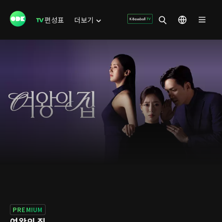
편성표
더보기
PREMIUM
여왕의 집