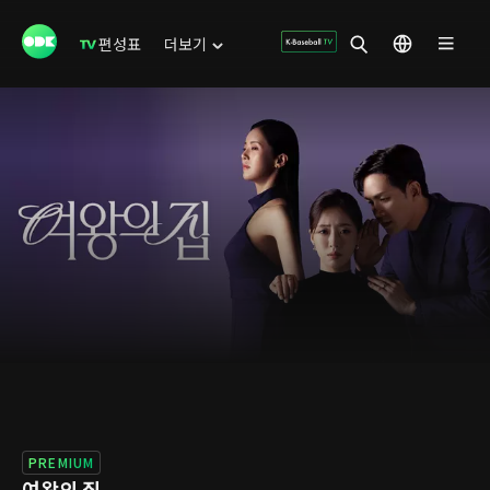
편성표
더보기
PREMIUM
여왕의 집