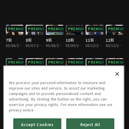
PREMIUM
PREMIUM
PREMIUM
PREMIUM
PREMIUM
PREMIUM
7회
8회
9회
10회
11회
12회
05/06/2025 • 34분
05/07/2025 • 35분
05/08/2025 • 36분
05/09/2025 • 35분
05/12/2025 • 35분
05/13/2025 • 35분
PREMIUM
PREMIUM
PREMIUM
PREMIUM
PREMIUM
PREMIUM
13회
14회
15회
16회
17회
18회
05/14/2025 • 35분
05/15/2025 • 35분
05/16/2025 • 34분
05/19/2025 • 34분
05/20/2025 • 35분
05/21/2025 • 36분
We process your personal information to measure and
improve our sites and service, to assist our marketing
campaigns and to provide personalised content and
PREMIUM
PREMIUM
PREMIUM
PREMIUM
PREMIUM
PREMIUM
advertising. By clicking the button on the right, you can
exercise your privacy rights. For more information see our
19회
20회
21회
22회
23회
24회
privacy notice
05/22/2025 • 36분
05/23/2025 • 35분
05/26/2025 • 34분
05/27/2025 • 35분
05/28/2025 • 34분
05/29/2025 • 34분
Accept Cookies
Reject All
PREMIUM
PREMIUM
PREMIUM
PREMIUM
PREMIUM
PREMIUM