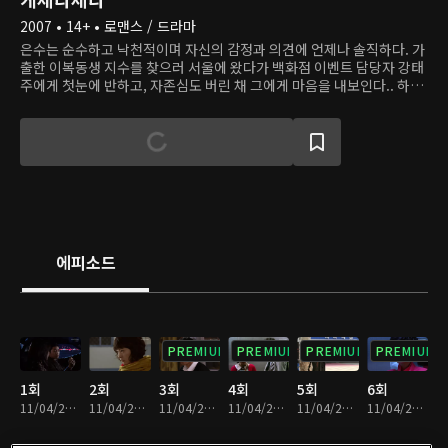
2007 • 14+ • 로맨스 / 드라마
은수는 순수하고 낙천적이며 자신의 감정과 의견에 언제나 솔직하다. 가
출한 이복동생 지수를 찾으러 서울에 왔다가 백화점 이벤트 담당자 강태
주에게 첫눈에 반하고, 자존심도 버린 채 그에게 마음을 내보인다.. 하지
만 연애 경험이 많고 사랑을 좀 안다고 자신하는 바람둥이 강태주를 사랑
하는 건 너무나 힘들다. 태주는 어느 날 갑자기 자신의 일상에 훅 들어온
이웃사람 한은수가 부담스럽다. 책임도 감정도 없는 쿨한 연애만 즐기던
그는 은수를 통해 진짜 사랑을 알아간다.
에피소드
PREMIUM
PREMIUM
PREMIUM
PREMIUM
1회
2회
3회
4회
5회
6회
11/04/2022 • 1시간 2분
11/04/2022 • 1시간
11/04/2022 • 1시간
11/04/2022 • 1시간 1분
11/04/2022 • 59분
11/04/2022 • 1시간 9분