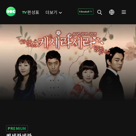
편성표
더보기
PREMIUM
케세라세라