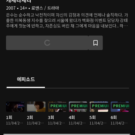
2007 • 14+ • 로맨스 / 드라마
은수는 순수하고 낙천적이며 자신의 감정과 의견에 언제나 솔직하다. 가
출한 이복동생 지수를 찾으러 서울에 왔다가 백화점 이벤트 담당자 강태
주에게 첫눈에 반하고, 자존심도 버린 채 그에게 마음을 내보인다.. 하지
만 연애 경험이 많고 사랑을 좀 안다고 자신하는 바람둥이 강태주를 사랑
하는 건 너무나 힘들다. 태주는 어느 날 갑자기 자신의 일상에 훅 들어온
이웃사람 한은수가 부담스럽다. 책임도 감정도 없는 쿨한 연애만 즐기던
그는 은수를 통해 진짜 사랑을 알아간다.
에피소드
PREMIUM
PREMIUM
PREMIUM
PREMIUM
1회
2회
3회
4회
5회
6회
11/04/2022 • 1시간 2분
11/04/2022 • 1시간
11/04/2022 • 1시간
11/04/2022 • 1시간 1분
11/04/2022 • 59분
11/04/2022 • 1시간 9분