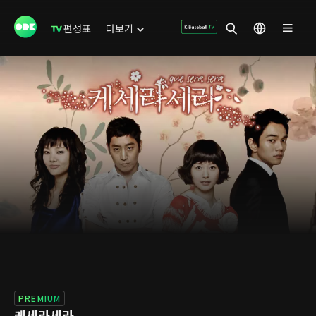
편성표
더보기
PREMIUM
케세라세라