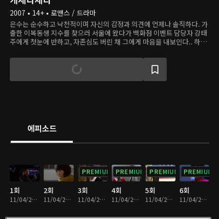
2007 • 14+ • 로맨스 / 드라마
은수는 순수하고 낙천적이며 자신의 감정과 의견에 언제나 솔직하다. 가
출한 이복동생 지수를 찾으러 서울에 왔다가 백화점 이벤트 담당자 강태
주에게 첫눈에 반하고, 자존심도 버린 채 그에게 마음을 내보인다.. 하지
만 연애 경험이 많고 사랑을 좀 안다고 자신하는 바람둥이 강태주를 사랑
하는 건 너무나 힘들다. 태주는 어느 날 갑자기 자신의 일상에 훅 들어온
이웃사람 한은수가 부담스럽다. 책임도 감정도 없는 쿨한 연애만 즐기던
그는 은수를 통해 진짜 사랑을 알아간다.
에피소드
PREMIUM
PREMIUM
PREMIUM
PREMIUM
1회
2회
3회
4회
5회
6회
11/04/2022 • 1시간 2분
11/04/2022 • 1시간
11/04/2022 • 1시간
11/04/2022 • 1시간 1분
11/04/2022 • 59분
11/04/2022 • 1시간 9분