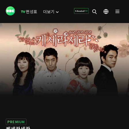
편성표
더보기
PREMIUM
케세라세라