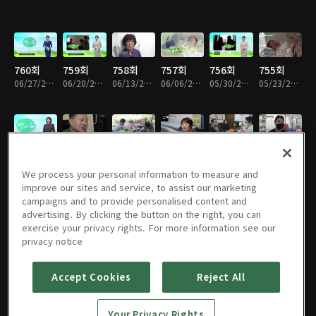
760회
759회
758회
757회
756회
755회
06/27/2026 • 49분
06/20/2026 • 48분
06/13/2026 • 49분
06/06/2026 • 49분
05/30/2026 • 48분
05/23/2026 • 48분
754회
753회
752회
751회
750회
749회
05/16/2026 • 49분
05/09/2026 • 48분
05/02/2026 • 49분
04/25/2026 • 49분
04/18/2026 • 48분
04/11/2026 • 48분
We process your personal information to measure and
improve our sites and service, to assist our marketing
campaigns and to provide personalised content and
advertising. By clicking the button on the right, you can
exercise your privacy rights. For more information see our
748회
747회
746회
745회
744회
743회
privacy notice
04/04/2026 • 49분
03/28/2026 • 48분
03/21/2026 • 48분
03/14/2026 • 49분
03/07/2026 • 48분
02/28/2026 • 48분
Accept Cookies
Reject All
742회
741회
740회
739회
738회
737회
Your Privacy Rights