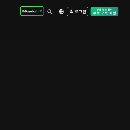
로그인
Free Trial - Sk