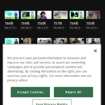
760회
759회
758회
757회
756회
755회
06/27/2026 • 49분
06/20/2026 • 48분
06/13/2026 • 49분
06/06/2026 • 49분
05/30/2026 • 48분
05/23/2026 • 48분
754회
753회
752회
751회
750회
749회
05/16/2026 • 49분
05/09/2026 • 48분
05/02/2026 • 49분
04/25/2026 • 49분
04/18/2026 • 48분
04/11/2026 • 48분
We process your personal information to measure and
improve our sites and service, to assist our marketing
campaigns and to provide personalised content and
advertising. By clicking the button on the right, you can
exercise your privacy rights. For more information see our
748회
747회
746회
745회
744회
743회
privacy notice
04/04/2026 • 49분
03/28/2026 • 48분
03/21/2026 • 48분
03/14/2026 • 49분
03/07/2026 • 48분
02/28/2026 • 48분
Accept Cookies
Reject All
742회
741회
740회
739회
738회
737회
Your Privacy Rights