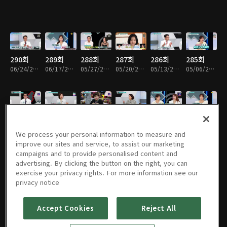
290회
289회
288회
287회
286회
285회
06/24/2026 • 45분
06/17/2026 • 45분
05/27/2026 • 45분
05/20/2026 • 45분
05/13/2026 • 45분
05/06/2026 • 45분
284회
283회
282회
281회
280회
279회
04/29/2026 • 45분
04/22/2026 • 45분
04/15/2026 • 45분
04/08/2026 • 45분
04/01/2026 • 45분
03/25/2026 • 45분
We process your personal information to measure and
improve our sites and service, to assist our marketing
campaigns and to provide personalised content and
advertising. By clicking the button on the right, you can
exercise your privacy rights. For more information see our
278회
277회
276회
275회
274회
273회
privacy notice
03/18/2026 • 45분
03/11/2026 • 45분
03/04/2026 • 45분
02/25/2026 • 45분
02/18/2026 • 45분
02/11/2026 • 45분
Accept Cookies
Reject All