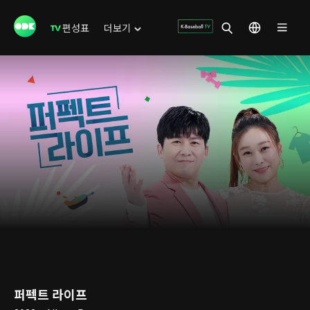
편성표
더보기
퍼펙트 라이프