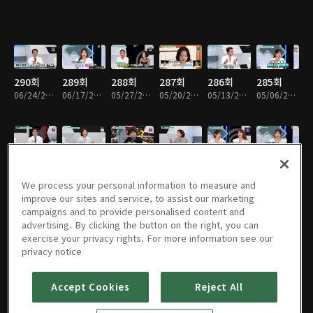
290회
289회
288회
287회
286회
285회
06/24/2026 • 45분
06/17/2026 • 45분
05/27/2026 • 45분
05/20/2026 • 45분
05/13/2026 • 45분
05/06/2026 • 45분
284회
283회
282회
281회
280회
279회
04/29/2026 • 45분
04/22/2026 • 45분
04/15/2026 • 45분
04/08/2026 • 45분
04/01/2026 • 45분
03/25/2026 • 45분
We process your personal information to measure and
improve our sites and service, to assist our marketing
campaigns and to provide personalised content and
advertising. By clicking the button on the right, you can
exercise your privacy rights. For more information see our
278회
277회
276회
275회
274회
273회
privacy notice
03/18/2026 • 45분
03/11/2026 • 45분
03/04/2026 • 45분
02/25/2026 • 45분
02/18/2026 • 45분
02/11/2026 • 45분
Accept Cookies
Reject All