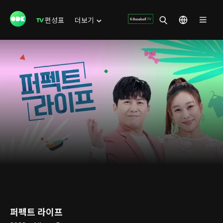
편성표
더보기
퍼펙트 라이프