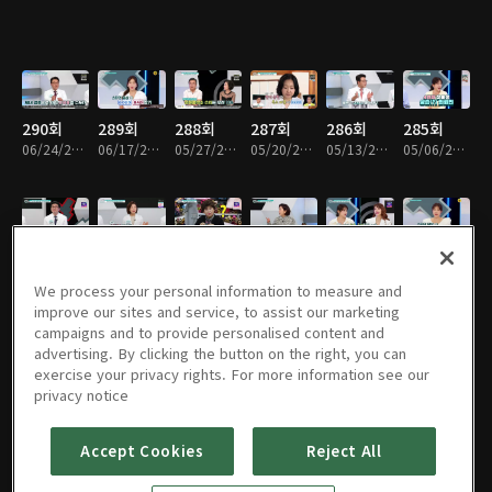
290회
289회
288회
287회
286회
285회
06/24/2026 • 45분
06/17/2026 • 45분
05/27/2026 • 45분
05/20/2026 • 45분
05/13/2026 • 45분
05/06/2026 • 45분
284회
283회
282회
281회
280회
279회
04/29/2026 • 45분
04/22/2026 • 45분
04/15/2026 • 45분
04/08/2026 • 45분
04/01/2026 • 45분
03/25/2026 • 45분
We process your personal information to measure and
improve our sites and service, to assist our marketing
campaigns and to provide personalised content and
advertising. By clicking the button on the right, you can
exercise your privacy rights. For more information see our
278회
277회
276회
275회
274회
273회
privacy notice
03/18/2026 • 45분
03/11/2026 • 45분
03/04/2026 • 45분
02/25/2026 • 45분
02/18/2026 • 45분
02/11/2026 • 45분
Accept Cookies
Reject All