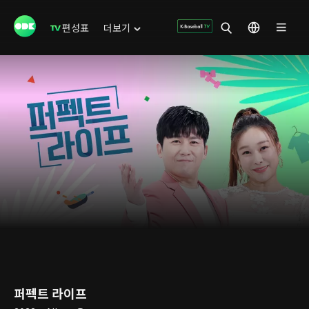
편성표
더보기
퍼펙트 라이프