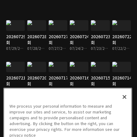
20260729
20260728
20260727
20260724
20260723
20260722
회
회
회
회
회
회
07/29/2026 • 10분
07/28/2026 • 9분
07/27/2026 • 10분
07/24/2026 • 10분
07/23/2026 • 9분
07/22/2026 • 9분
20260721
20260720
20260717
20260716
20260715
20260714
회
회
회
회
회
회
07/21/2026 • 9분
07/20/2026 • 9분
07/17/2026 • 9분
07/16/2026 • 10분
07/15/2026 • 10분
07/14/2026 • 10분
We process your personal information to measure and
improve our sites and service, to assist our marketing
campaigns and to provide personalised content and
20260713
20260710
20260709
20260708
20260707
20260706
advertising. By clicking the button on the right, you can
회
회
회
회
회
회
exercise your privacy rights. For more information see our
07/13/2026 • 10분
07/10/2026 • 10분
07/09/2026 • 10분
07/08/2026 • 11분
07/07/2026 • 10분
07/06/2026 • 10분
privacy notice