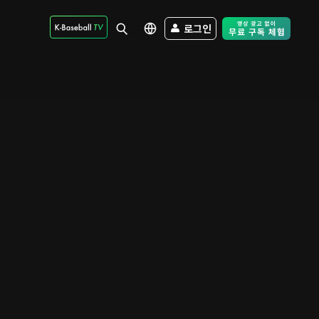
로그인
Free Trial - Sk